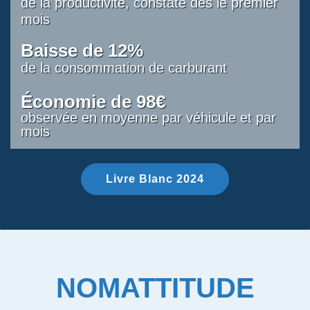
de la productivité, constaté dès le premier
mois
Baisse de 12%
de la consommation de carburant
Économie de 98€
observée en moyenne par véhicule et par
mois
Livre Blanc 2024
NOMATTITUDE